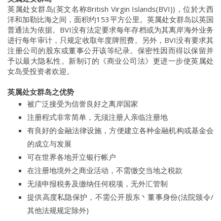
英属处女群岛(英文名称British Virgin Islands(BVI))，位於大西
洋和加勒比海之间，面积约153平方公里。英属处女群岛以英国
普通法为依据。BVI没有法定要求每年存档或为其离岸海外业务
进行每年审计，只规定收取年度牌照费。另外，BVI没有要求其
注册公司的股东或董事公开该等纪录。保密性因而得以保留并
予以最大隐私性。新制订的《商业公司法》更进一步使英属处
女岛受投资者欢迎。
英属处女群岛之优势
被广泛接受为信誉良好之离岸国家
注册程式非常简单，无须注册人亲临注册地
有良好的金融法律设施，方便建立各种金融机构或基金会
的成立与发展
可在世界各地开立银行帐户
在注册地境外之商业活动，不需缴交当地之税款
无须申报税务及缴纳任何税项，无外汇管制
提供高度私隐保护，不需公开股东丶董事身份(法院颁令/
其他法规规定除外)