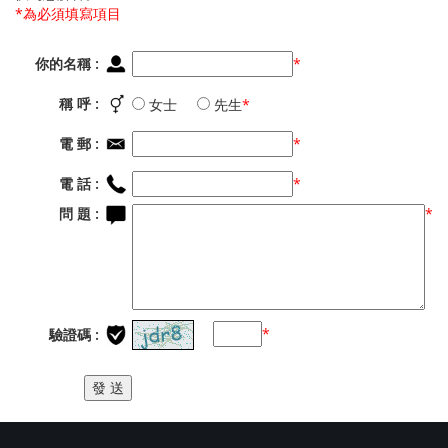
*為必須填寫項目
你的名稱 :
*
稱 呼 :
女士
先生
*
電 郵 :
*
電 話 :
*
問 題 :
*
*
驗證碼 :