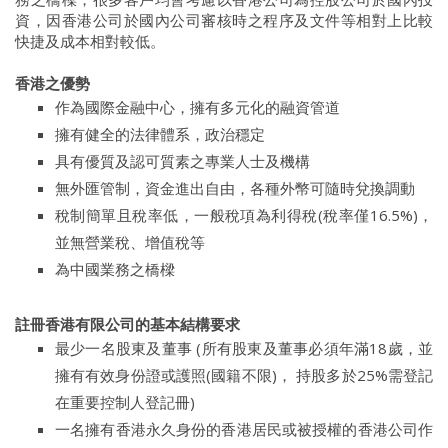
資，因香港公司於國內公司審核時之程序及文件等相對上比較
快捷及成本相對較低。
香港之優勢
作為國際金融中心，擁有多元化的融資管道
擁有健全的法律體系，政治穩定
具有優質及認可質素之專業人士及機構
無外匯管制，資金進出自由，各種外幣可隨時兌換調動
稅制簡單且稅率低，一般稅項為利得稅(稅率僅16.5%)，
並無營業稅、增值稅等
為中國業務之橋樑
註冊香港有限公司的基本結構要求
最少一名股東及董事 (所有股東及董事必須年滿18歲，並
擁有有效身份證或護照(國籍不限)， 持股多於25%需登記
在重要控制人登記冊)
一名擁有香港永久身份的香港居民或被授權的香港公司作