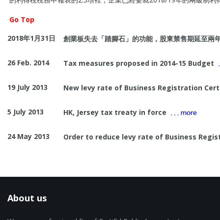
Go Top
2018年1月31日
創業板失去「踏腳石」的功能，股東禁售期延至兩
26 Feb. 2014
Tax measures proposed in 2014-15 Budget
19 July 2013
New levy rate of Business Registration Certi
5 July 2013
HK, Jersey tax treaty in force
24 May 2013
Order to reduce levy rate of Business Regis
About us