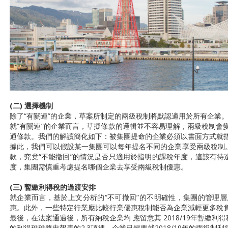
(二) 選擇機制
除了“有關連”的企業，草案所制定的兩級稅制將默認適用於所有企業
就“有關連”的企業而言，草擬條款的邏輯並不容易理解，兩級稅制會
通條款。我們的解讀簡化如下：被集團提命的企業必須以書面方式就
據此，我們可以假設某一集團可以每年提名不同的企業享受兩級稅制。
款，究竟“不能撤回”的情況是否只適用於指明的課稅年度，這該有待
度，集團需慎重考慮提名哪個企業去享受兩級稅制優惠。
(三) 暫繳利得稅的過渡安排
就企業而言，基於上文分析的“不可撤回”的不明確性，集團的管理
惠。此外，一些特定行業應比較行業優惠稅制能否為企業減輕更多稅
最後，在法案通過後，所有納稅企業均 應留意其 2018/19年暫繳利
的利得稅稅務申報表的2.3項裡，企業已經要就2018/19年的兩級制