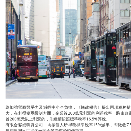
為加強營商競爭力及減輕中小企負擔，《施政報告》提出兩項稅務措
大，在利得稅兩級制方面，企業首200萬元利潤的利得稅率，將由政綱
首200萬元以上利潤的，則繼續按照標準稅率16.5%評稅。
有限合夥或獨資公司，均按個人所得稅標準稅率15%減半，即徵收7
每個集團只可提名一間企業受惠於較低稅率。